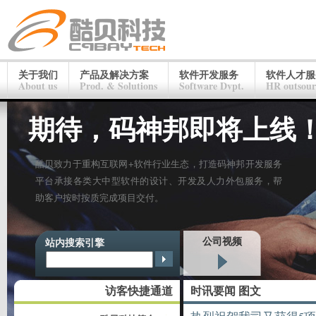
关于我们
产品及解决方案
软件开发服务
软件人才服
About us
Prod. & Solutions
Software Dvpt.
HR outsour
期待，码神邦即将上线
酷贝致力于重构互联网+软件行业生态，打造码神邦开发服务
平台承接各类大中型软件的设计、开发及人力外包服务，帮
助客户按时按质完成项目交付。
公司视频
站内搜索引擎
访客快捷通道
时讯要闻 图文